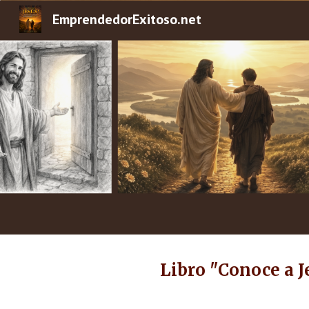
EmprendedorExitoso.net
Sk
Libro "Conoce a J