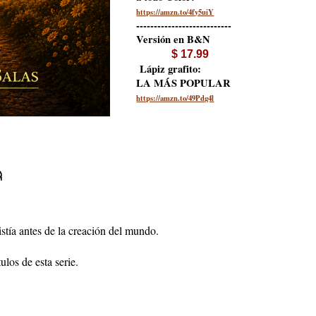
https://amzn.to/4fy5uiY
---------------------------
Versión en B&N
$ 17.99
Lápiz grafito:
LA MÁS POPULAR
https://amzn.to/49Pdg4l

istía antes de la creación del mundo.
ulos de esta serie.