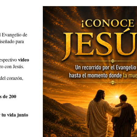
l Evangelio de
diseñado para
video
espectivo
ro con Jesús.
 del corazón,
s de 200
 tu vida junto