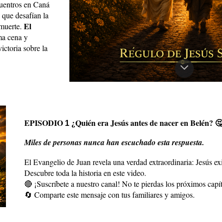
uentros en Caná
 que desafían la
El
 muerte.
ma cena y
ictoria sobre la
EPISODIO
¿Quién era Jesús antes de nacer en Belén? 
1
Miles de personas nunca han escuchado esta respuesta.
El Evangelio de Juan revela una verdad extraordinaria: Jesús ex
Descubre toda la historia en este video.
🔴 ¡Suscríbete a nuestro canal! No te pierdas los próximos capít
🔄 Comparte este mensaje con tus familiares y amigos.